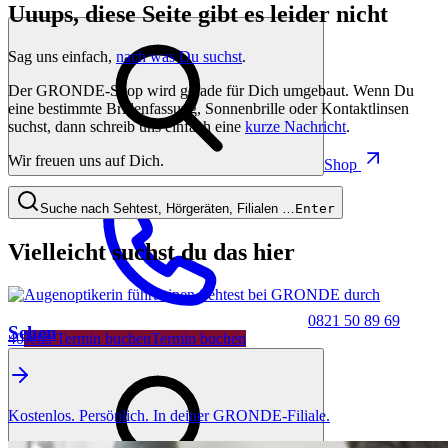
Uuups, diese Seite gibt es leider nicht
Sag uns einfach,
nach was Du suchst
.
Der GRONDE-Shop wird gerade für Dich umgebaut. Wenn Du
eine bestimmte Brillenfassung, Sonnenbrille oder Kontaktlinsen
suchst, dann schreib uns einfach eine
kurze Nachricht
.
Wir freuen uns auf Dich.
Shop
Suche nach Sehtest, Hörgeräten, Filialen …
Enter
Vielleicht suchst du das hier
0821 50 89 69
Sehen
40
Jetzt Termin buchen
Termin buchen
Kostenlos. Persönlich. In deiner GRONDE-Filiale.