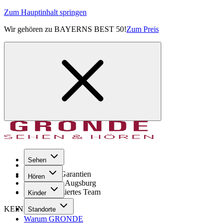
Zum Hauptinhalt springen
Wir gehören zu BAYERNS BEST 50!
Zum Preis
Sehen
Seit 1971
GRONDE Garantien
Hören
8× im Raum Augsburg
Hochqualifiziertes Team
Kinder
KEINE SORGE!
Standorte
Warum GRONDE