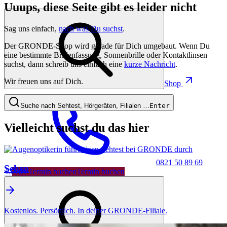
Uuups, diese Seite gibt es leider nicht
Sag uns einfach,
nach was Du suchst
.
Der GRONDE-Shop wird gerade für Dich umgebaut. Wenn Du
eine bestimmte Brillenfassung, Sonnenbrille oder Kontaktlinsen
suchst, dann schreib uns einfach eine
kurze Nachricht
.
Wir freuen uns auf Dich.
Shop
Suche nach Sehtest, Hörgeräten, Filialen …
Enter
Vielleicht suchst du das hier
0821 50 89 69
Sehen
40
Jetzt Termin buchen
Termin buchen
Kostenlos. Persönlich. In deiner GRONDE-Filiale.