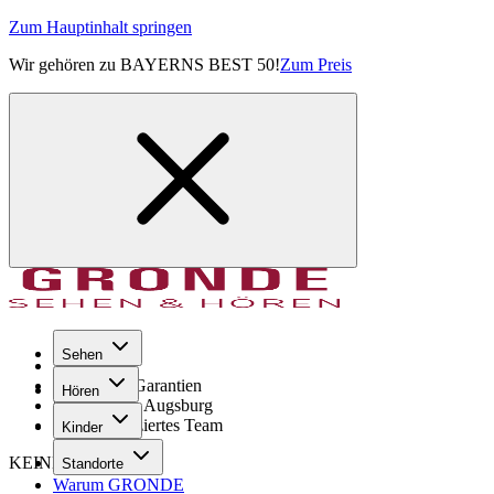
Zum Hauptinhalt springen
Wir gehören zu BAYERNS BEST 50!
Zum Preis
Sehen
Seit 1971
GRONDE Garantien
Hören
8× im Raum Augsburg
Hochqualifiziertes Team
Kinder
KEINE SORGE!
Standorte
Warum GRONDE