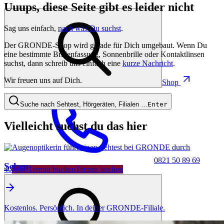
Uuups, diese Seite gibt es leider nicht
Sag uns einfach,
nach was Du suchst
.
Der GRONDE-Shop wird gerade für Dich umgebaut. Wenn Du
eine bestimmte Brillenfassung, Sonnenbrille oder Kontaktlinsen
suchst, dann schreib uns einfach eine
kurze Nachricht
.
Wir freuen uns auf Dich.
Shop
Suche nach Sehtest, Hörgeräten, Filialen …
Enter
Vielleicht suchst du das hier
0821 50 89 69
Sehen
40
Jetzt Termin buchen
Termin buchen
Kostenlos. Persönlich. In deiner GRONDE-Filiale.