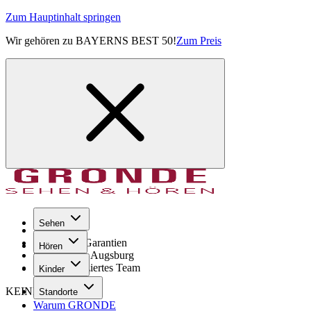
Zum Hauptinhalt springen
Wir gehören zu BAYERNS BEST 50!
Zum Preis
Sehen
Seit 1971
GRONDE Garantien
Hören
8× im Raum Augsburg
Hochqualifiziertes Team
Kinder
KEINE SORGE!
Standorte
Warum GRONDE