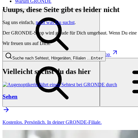
Warum GRONDE
Uuups, diese Seite gibt es leider nicht
Sag uns einfach,
nach was Du suchst
.
Der GRONDE-Shop wird gerade für Dich umgebaut. Wenn Du eine besti
Wir freuen uns auf Dich.
Shop
Suche nach Sehtest, Hörgeräten, Filialen …
Enter
Vielleicht suchst du das hier
Sehen
Kostenlos. Persönlich. In deiner GRONDE-Filiale.