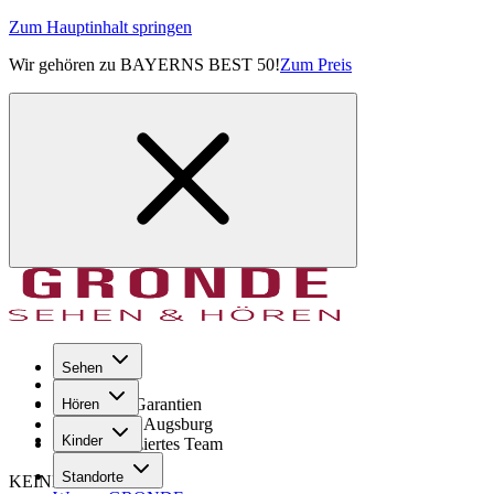
Zum Hauptinhalt springen
Wir gehören zu BAYERNS BEST 50!
Zum Preis
Sehen
Seit 1971
GRONDE Garantien
Hören
8× im Raum Augsburg
Kinder
Hochqualifiziertes Team
Standorte
KEINE SORGE!