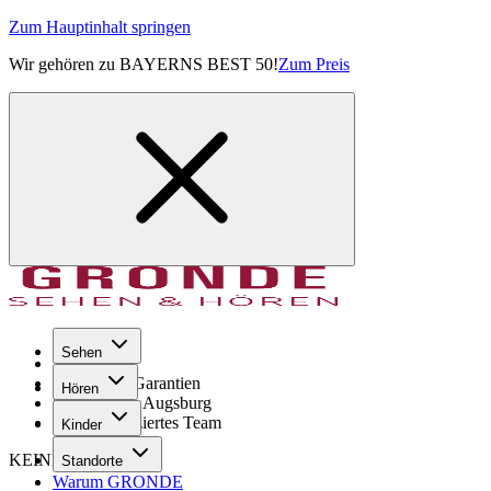
Zum Hauptinhalt springen
Wir gehören zu BAYERNS BEST 50!
Zum Preis
Sehen
Seit 1971
GRONDE Garantien
Hören
8× im Raum Augsburg
Hochqualifiziertes Team
Kinder
KEINE SORGE!
Standorte
Warum GRONDE