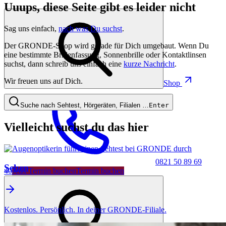
Uuups, diese Seite gibt es leider nicht
Sag uns einfach,
nach was Du suchst
.
Der GRONDE-Shop wird gerade für Dich umgebaut. Wenn Du
eine bestimmte Brillenfassung, Sonnenbrille oder Kontaktlinsen
suchst, dann schreib uns einfach eine
kurze Nachricht
.
Wir freuen uns auf Dich.
Shop
Suche nach Sehtest, Hörgeräten, Filialen …
Enter
Vielleicht suchst du das hier
0821 50 89 69
Sehen
40
Jetzt Termin buchen
Termin buchen
Kostenlos. Persönlich. In deiner GRONDE-Filiale.