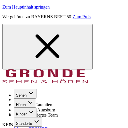
Zum Hauptinhalt springen
Wir gehören zu BAYERNS BEST 50!
Zum Preis
Sehen
Seit 1971
GRONDE Garantien
Hören
8× im Raum Augsburg
Kinder
Hochqualifiziertes Team
Standorte
KEINE SORGE!