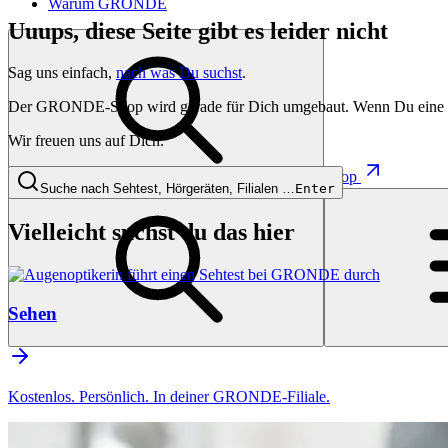
Warum GRONDE
Uuups, diese Seite gibt es leider nicht
Sag uns einfach,
nach was Du suchst
.
Der GRONDE-Shop wird gerade für Dich umgebaut. Wenn Du eine besti
Wir freuen uns auf Dich.
Shop
Suche nach Sehtest, Hörgeräten, Filialen …
Enter
Vielleicht suchst du das hier
Sehen
Kostenlos. Persönlich. In deiner GRONDE-Filiale.