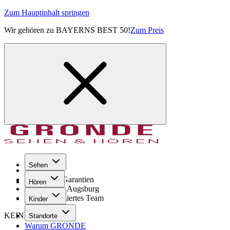
Zum Hauptinhalt springen
Wir gehören zu BAYERNS BEST 50!
Zum Preis
Sehen
Seit 1971
GRONDE Garantien
Hören
8× im Raum Augsburg
Hochqualifiziertes Team
Kinder
KEINE SORGE!
Standorte
Warum GRONDE