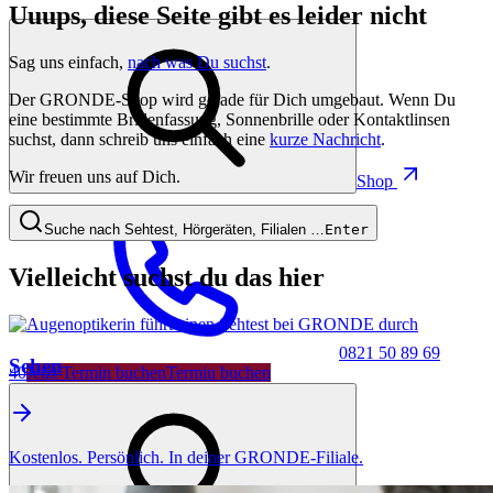
Uuups, diese Seite gibt es leider nicht
Sag uns einfach,
nach was Du suchst
.
Der GRONDE-Shop wird gerade für Dich umgebaut. Wenn Du
eine bestimmte Brillenfassung, Sonnenbrille oder Kontaktlinsen
suchst, dann schreib uns einfach eine
kurze Nachricht
.
Wir freuen uns auf Dich.
Shop
Suche nach Sehtest, Hörgeräten, Filialen …
Enter
Vielleicht suchst du das hier
0821 50 89 69
Sehen
40
Jetzt Termin buchen
Termin buchen
Kostenlos. Persönlich. In deiner GRONDE-Filiale.