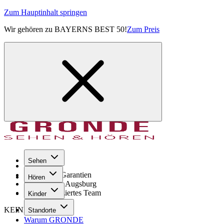
Zum Hauptinhalt springen
Wir gehören zu BAYERNS BEST 50!
Zum Preis
Sehen
Seit 1971
GRONDE Garantien
Hören
8× im Raum Augsburg
Hochqualifiziertes Team
Kinder
KEINE SORGE!
Standorte
Warum GRONDE