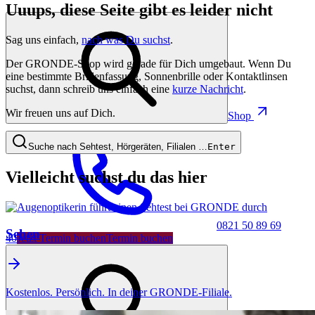
Uuups, diese Seite gibt es leider nicht
Sag uns einfach,
nach was Du suchst
.
Der GRONDE-Shop wird gerade für Dich umgebaut. Wenn Du
eine bestimmte Brillenfassung, Sonnenbrille oder Kontaktlinsen
suchst, dann schreib uns einfach eine
kurze Nachricht
.
Wir freuen uns auf Dich.
Shop
Suche nach Sehtest, Hörgeräten, Filialen …
Enter
Vielleicht suchst du das hier
0821 50 89 69
Sehen
40
Jetzt Termin buchen
Termin buchen
Kostenlos. Persönlich. In deiner GRONDE-Filiale.