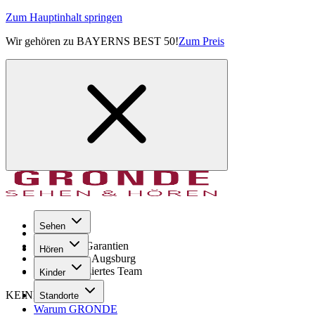
Zum Hauptinhalt springen
Wir gehören zu BAYERNS BEST 50!
Zum Preis
Sehen
Seit 1971
GRONDE Garantien
Hören
8× im Raum Augsburg
Hochqualifiziertes Team
Kinder
KEINE SORGE!
Standorte
Warum GRONDE