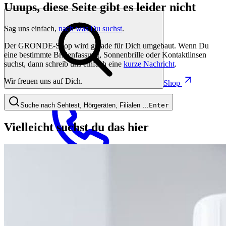
Uuups, diese Seite gibt es leider nicht
Sag uns einfach,
nach was Du suchst
.
Der GRONDE-Shop wird gerade für Dich umgebaut. Wenn Du
eine bestimmte Brillenfassung, Sonnenbrille oder Kontaktlinsen
suchst, dann schreib uns einfach eine
kurze Nachricht
.
Wir freuen uns auf Dich.
Shop
Suche nach Sehtest, Hörgeräten, Filialen …
Enter
Vielleicht suchst du das hier
0821 50 89 69
40
Jetzt Termin buchen
Termin buchen