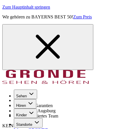
Zum Hauptinhalt springen
Wir gehören zu BAYERNS BEST 50!
Zum Preis
Sehen
Seit 1971
GRONDE Garantien
Hören
8× im Raum Augsburg
Kinder
Hochqualifiziertes Team
Standorte
KEINE SORGE!