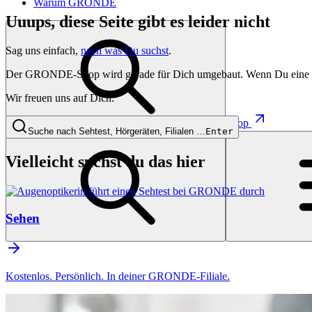
Warum GRONDE
Uuups, diese Seite gibt es leider nicht
Sag uns einfach,
nach was Du suchst
.
Der GRONDE-Shop wird gerade für Dich umgebaut. Wenn Du eine besti
Wir freuen uns auf Dich.
Shop
Suche nach Sehtest, Hörgeräten, Filialen …
Enter
Vielleicht suchst du das hier
Sehen
Kostenlos. Persönlich. In deiner GRONDE-Filiale.