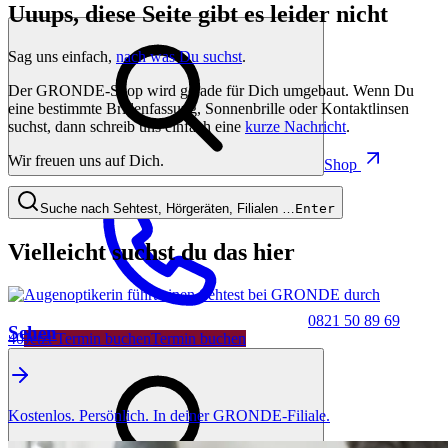
Uuups, diese Seite gibt es leider nicht
Sag uns einfach,
nach was Du suchst
.
Der GRONDE-Shop wird gerade für Dich umgebaut. Wenn Du
eine bestimmte Brillenfassung, Sonnenbrille oder Kontaktlinsen
suchst, dann schreib uns einfach eine
kurze Nachricht
.
Wir freuen uns auf Dich.
Shop
Suche nach Sehtest, Hörgeräten, Filialen …
Enter
Vielleicht suchst du das hier
0821 50 89 69
Sehen
40
Jetzt Termin buchen
Termin buchen
Kostenlos. Persönlich. In deiner GRONDE-Filiale.