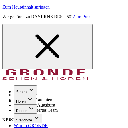
Zum Hauptinhalt springen
Wir gehören zu BAYERNS BEST 50!
Zum Preis
Sehen
Seit 1971
GRONDE Garantien
Hören
8× im Raum Augsburg
Hochqualifiziertes Team
Kinder
KEINE SORGE!
Standorte
Warum GRONDE