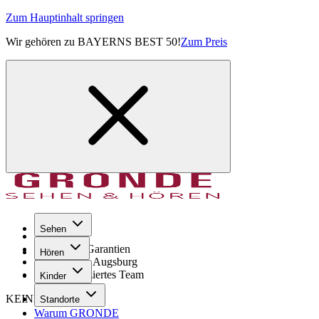
Zum Hauptinhalt springen
Wir gehören zu BAYERNS BEST 50!
Zum Preis
Sehen
Seit 1971
GRONDE Garantien
Hören
8× im Raum Augsburg
Hochqualifiziertes Team
Kinder
KEINE SORGE!
Standorte
Warum GRONDE