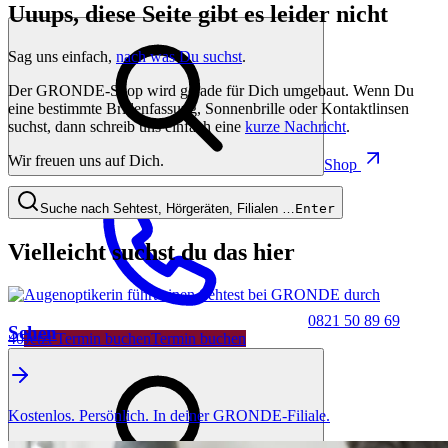
Uuups, diese Seite gibt es leider nicht
Sag uns einfach,
nach was Du suchst
.
Der GRONDE-Shop wird gerade für Dich umgebaut. Wenn Du
eine bestimmte Brillenfassung, Sonnenbrille oder Kontaktlinsen
suchst, dann schreib uns einfach eine
kurze Nachricht
.
Wir freuen uns auf Dich.
Shop
Suche nach Sehtest, Hörgeräten, Filialen …
Enter
Vielleicht suchst du das hier
0821 50 89 69
Sehen
40
Jetzt Termin buchen
Termin buchen
Kostenlos. Persönlich. In deiner GRONDE-Filiale.