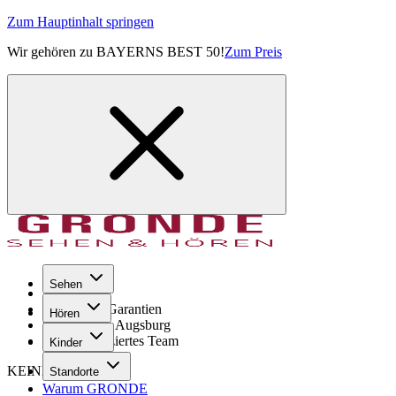
Zum Hauptinhalt springen
Wir gehören zu BAYERNS BEST 50!
Zum Preis
Sehen
Seit 1971
GRONDE Garantien
Hören
8× im Raum Augsburg
Hochqualifiziertes Team
Kinder
KEINE SORGE!
Standorte
Warum GRONDE