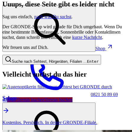
Uuups, diese Seite gibt es leider nicht
Sag uns einfach,
nach was Du suchst
.
Der GRONDE-Shop wird gerade für Dich umgebaut. Wenn Du
eine bestimmte Brillenfassung, Sonnenbrille oder Kontaktlinsen
suchst, dann schreib uns einfach eine
kurze Nachricht
.
Wir freuen uns auf Dich.
Shop
Suche nach Sehtest, Hörgeräten, Filialen …
Enter
Vielleicht suchst du das hier
0821 50 89 69
Sehen
40
Jetzt Termin buchen
Termin buchen
Kostenlos. Persönlich. In deiner GRONDE-Filiale.