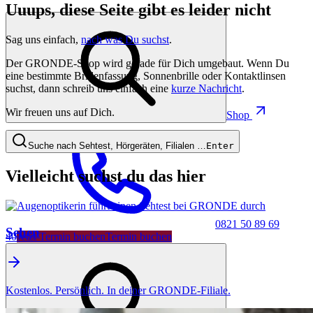
Uuups, diese Seite gibt es leider nicht
Sag uns einfach,
nach was Du suchst
.
Der GRONDE-Shop wird gerade für Dich umgebaut. Wenn Du
eine bestimmte Brillenfassung, Sonnenbrille oder Kontaktlinsen
suchst, dann schreib uns einfach eine
kurze Nachricht
.
Wir freuen uns auf Dich.
Shop
Suche nach Sehtest, Hörgeräten, Filialen …
Enter
Vielleicht suchst du das hier
0821 50 89 69
Sehen
40
Jetzt Termin buchen
Termin buchen
Kostenlos. Persönlich. In deiner GRONDE-Filiale.