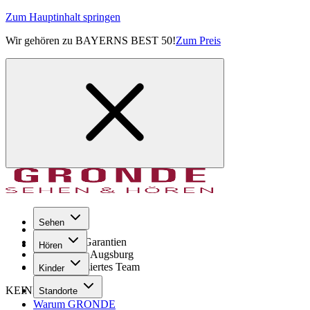
Zum Hauptinhalt springen
Wir gehören zu BAYERNS BEST 50!
Zum Preis
Sehen
Seit 1971
GRONDE Garantien
Hören
8× im Raum Augsburg
Hochqualifiziertes Team
Kinder
KEINE SORGE!
Standorte
Warum GRONDE