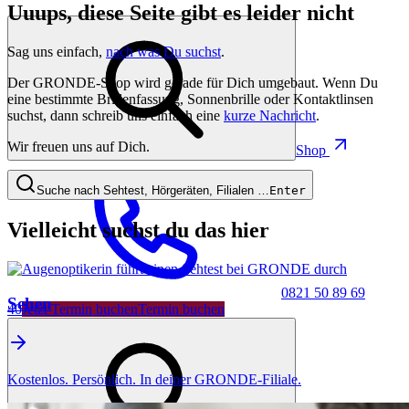
Uuups, diese Seite gibt es leider nicht
Sag uns einfach,
nach was Du suchst
.
Der GRONDE-Shop wird gerade für Dich umgebaut. Wenn Du
eine bestimmte Brillenfassung, Sonnenbrille oder Kontaktlinsen
suchst, dann schreib uns einfach eine
kurze Nachricht
.
Wir freuen uns auf Dich.
Shop
Suche nach Sehtest, Hörgeräten, Filialen …
Enter
Vielleicht suchst du das hier
0821 50 89 69
Sehen
40
Jetzt Termin buchen
Termin buchen
Kostenlos. Persönlich. In deiner GRONDE-Filiale.