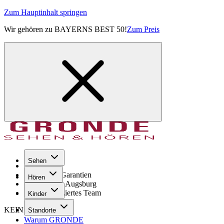
Zum Hauptinhalt springen
Wir gehören zu BAYERNS BEST 50!
Zum Preis
Sehen
Seit 1971
GRONDE Garantien
Hören
8× im Raum Augsburg
Hochqualifiziertes Team
Kinder
KEINE SORGE!
Standorte
Warum GRONDE