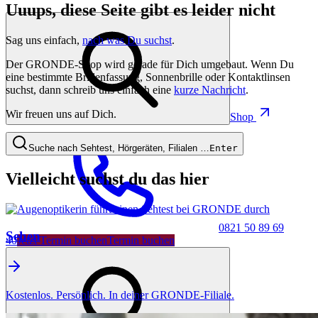
Uuups, diese Seite gibt es leider nicht
Sag uns einfach,
nach was Du suchst
.
Der GRONDE-Shop wird gerade für Dich umgebaut. Wenn Du
eine bestimmte Brillenfassung, Sonnenbrille oder Kontaktlinsen
suchst, dann schreib uns einfach eine
kurze Nachricht
.
Wir freuen uns auf Dich.
Shop
Suche nach Sehtest, Hörgeräten, Filialen …
Enter
Vielleicht suchst du das hier
0821 50 89 69
Sehen
40
Jetzt Termin buchen
Termin buchen
Kostenlos. Persönlich. In deiner GRONDE-Filiale.