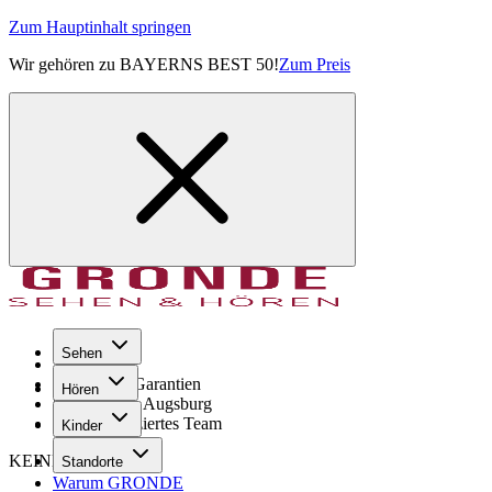
Zum Hauptinhalt springen
Wir gehören zu BAYERNS BEST 50!
Zum Preis
Sehen
Seit 1971
GRONDE Garantien
Hören
8× im Raum Augsburg
Hochqualifiziertes Team
Kinder
KEINE SORGE!
Standorte
Warum GRONDE