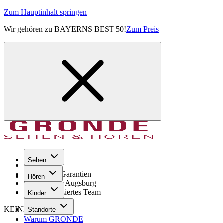
Zum Hauptinhalt springen
Wir gehören zu BAYERNS BEST 50!
Zum Preis
Sehen
Seit 1971
GRONDE Garantien
Hören
8× im Raum Augsburg
Hochqualifiziertes Team
Kinder
KEINE SORGE!
Standorte
Warum GRONDE