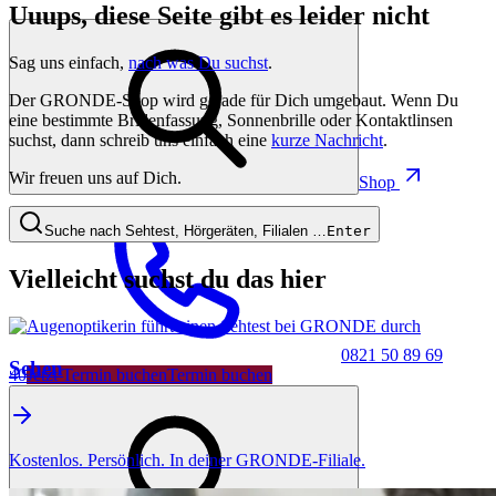
Uuups, diese Seite gibt es leider nicht
Sag uns einfach,
nach was Du suchst
.
Der GRONDE-Shop wird gerade für Dich umgebaut. Wenn Du
eine bestimmte Brillenfassung, Sonnenbrille oder Kontaktlinsen
suchst, dann schreib uns einfach eine
kurze Nachricht
.
Wir freuen uns auf Dich.
Shop
Suche nach Sehtest, Hörgeräten, Filialen …
Enter
Vielleicht suchst du das hier
0821 50 89 69
Sehen
40
Jetzt Termin buchen
Termin buchen
Kostenlos. Persönlich. In deiner GRONDE-Filiale.