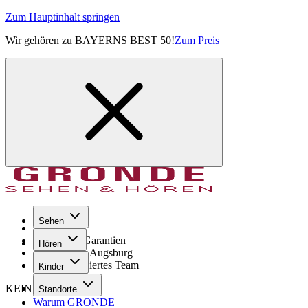
Zum Hauptinhalt springen
Wir gehören zu BAYERNS BEST 50!
Zum Preis
Sehen
Seit 1971
GRONDE Garantien
Hören
8× im Raum Augsburg
Hochqualifiziertes Team
Kinder
KEINE SORGE!
Standorte
Warum GRONDE