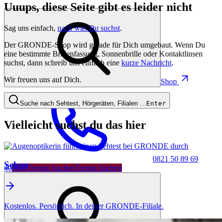
Uuups, diese Seite gibt es leider nicht
Sag uns einfach,
nach was Du suchst
.
Der GRONDE-Shop wird gerade für Dich umgebaut. Wenn Du
eine bestimmte Brillenfassung, Sonnenbrille oder Kontaktlinsen
suchst, dann schreib uns einfach eine
kurze Nachricht
.
Wir freuen uns auf Dich.
Shop
Suche nach Sehtest, Hörgeräten, Filialen …
Enter
Vielleicht suchst du das hier
0821 50 89 69
Sehen
40
Jetzt Termin buchen
Termin buchen
Kostenlos. Persönlich. In deiner GRONDE-Filiale.