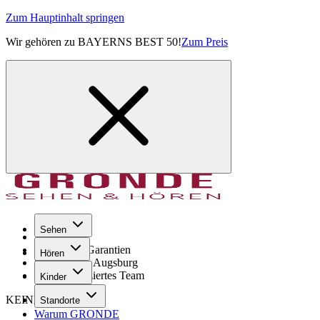
Zum Hauptinhalt springen
Wir gehören zu BAYERNS BEST 50!
Zum Preis
Sehen
Seit 1971
GRONDE Garantien
Hören
8× im Raum Augsburg
Hochqualifiziertes Team
Kinder
KEINE SORGE!
Standorte
Warum GRONDE