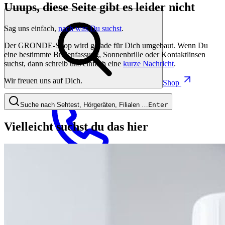
Uuups, diese Seite gibt es leider nicht
Sag uns einfach,
nach was Du suchst
.
Der GRONDE-Shop wird gerade für Dich umgebaut. Wenn Du
eine bestimmte Brillenfassung, Sonnenbrille oder Kontaktlinsen
suchst, dann schreib uns einfach eine
kurze Nachricht
.
Wir freuen uns auf Dich.
Shop
Suche nach Sehtest, Hörgeräten, Filialen …
Enter
Vielleicht suchst du das hier
0821 50 89 69
40
Jetzt Termin buchen
Termin buchen