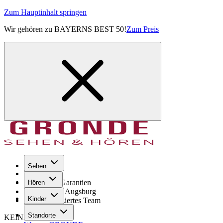
Zum Hauptinhalt springen
Wir gehören zu BAYERNS BEST 50!
Zum Preis
Sehen
Seit 1971
GRONDE Garantien
Hören
8× im Raum Augsburg
Kinder
Hochqualifiziertes Team
Standorte
KEINE SORGE!