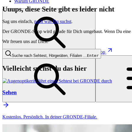
Warum GRONDE
Uuups, diese Seite gibt es leider nicht
Sag uns einfach,
nach was Du suchst
.
Der GRONDE-Shop wird gerade für Dich umgebaut. Wenn Du eine besti
Wir freuen uns auf Dich.
Shop
Suche nach Sehtest, Hörgeräten, Filialen …
Enter
Vielleicht suchst du das hier
Sehen
Kostenlos. Persönlich. In deiner GRONDE-Filiale.