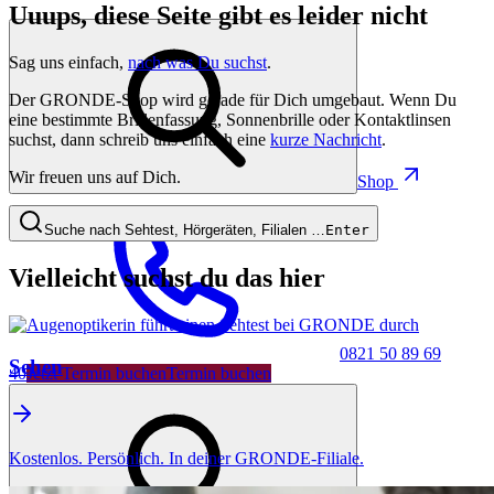
Uuups, diese Seite gibt es leider nicht
Sag uns einfach,
nach was Du suchst
.
Der GRONDE-Shop wird gerade für Dich umgebaut. Wenn Du
eine bestimmte Brillenfassung, Sonnenbrille oder Kontaktlinsen
suchst, dann schreib uns einfach eine
kurze Nachricht
.
Wir freuen uns auf Dich.
Shop
Suche nach Sehtest, Hörgeräten, Filialen …
Enter
Vielleicht suchst du das hier
0821 50 89 69
Sehen
40
Jetzt Termin buchen
Termin buchen
Kostenlos. Persönlich. In deiner GRONDE-Filiale.