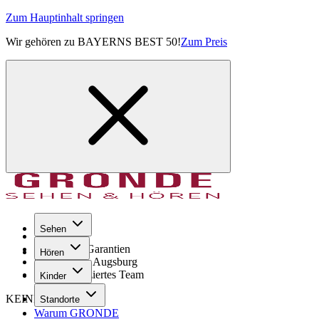
Zum Hauptinhalt springen
Wir gehören zu BAYERNS BEST 50!
Zum Preis
Sehen
Seit 1971
GRONDE Garantien
Hören
8× im Raum Augsburg
Hochqualifiziertes Team
Kinder
KEINE SORGE!
Standorte
Warum GRONDE