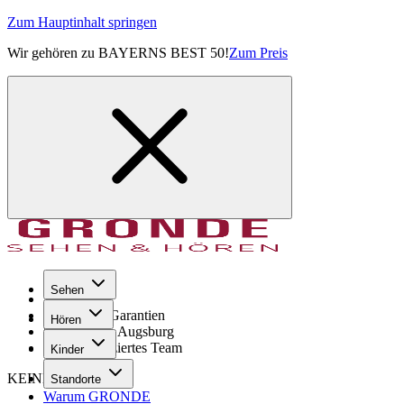
Zum Hauptinhalt springen
Wir gehören zu BAYERNS BEST 50!
Zum Preis
Sehen
Seit 1971
GRONDE Garantien
Hören
8× im Raum Augsburg
Hochqualifiziertes Team
Kinder
KEINE SORGE!
Standorte
Warum GRONDE