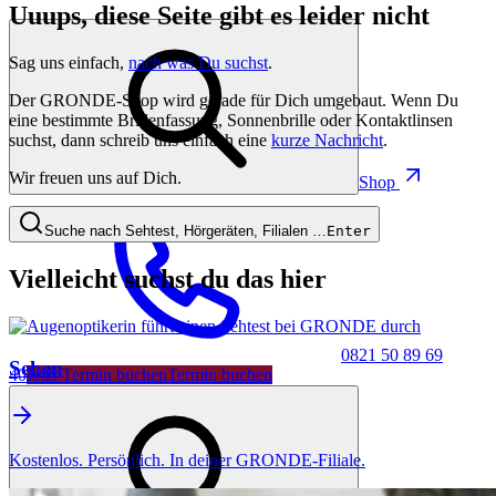
Uuups, diese Seite gibt es leider nicht
Sag uns einfach,
nach was Du suchst
.
Der GRONDE-Shop wird gerade für Dich umgebaut. Wenn Du
eine bestimmte Brillenfassung, Sonnenbrille oder Kontaktlinsen
suchst, dann schreib uns einfach eine
kurze Nachricht
.
Wir freuen uns auf Dich.
Shop
Suche nach Sehtest, Hörgeräten, Filialen …
Enter
Vielleicht suchst du das hier
0821 50 89 69
Sehen
40
Jetzt Termin buchen
Termin buchen
Kostenlos. Persönlich. In deiner GRONDE-Filiale.