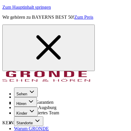
Zum Hauptinhalt springen
Wir gehören zu BAYERNS BEST 50!
Zum Preis
Sehen
Seit 1971
GRONDE Garantien
Hören
8× im Raum Augsburg
Hochqualifiziertes Team
Kinder
KEINE SORGE!
Standorte
Warum GRONDE