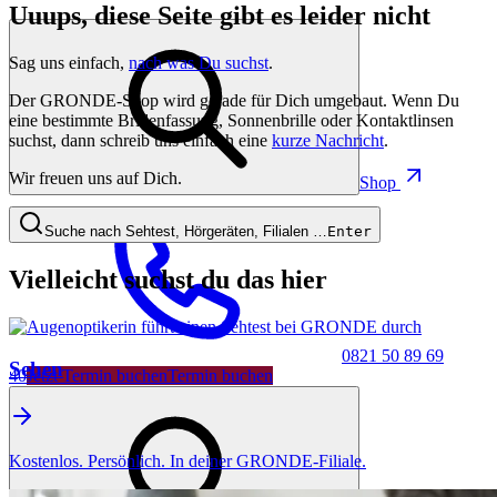
Uuups, diese Seite gibt es leider nicht
Sag uns einfach,
nach was Du suchst
.
Der GRONDE-Shop wird gerade für Dich umgebaut. Wenn Du
eine bestimmte Brillenfassung, Sonnenbrille oder Kontaktlinsen
suchst, dann schreib uns einfach eine
kurze Nachricht
.
Wir freuen uns auf Dich.
Shop
Suche nach Sehtest, Hörgeräten, Filialen …
Enter
Vielleicht suchst du das hier
0821 50 89 69
Sehen
40
Jetzt Termin buchen
Termin buchen
Kostenlos. Persönlich. In deiner GRONDE-Filiale.