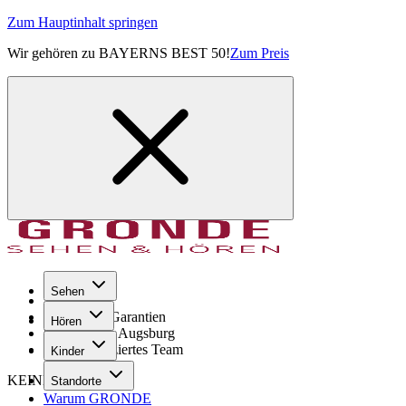
Zum Hauptinhalt springen
Wir gehören zu BAYERNS BEST 50!
Zum Preis
Sehen
Seit 1971
GRONDE Garantien
Hören
8× im Raum Augsburg
Hochqualifiziertes Team
Kinder
KEINE SORGE!
Standorte
Warum GRONDE