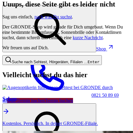
Uuups, diese Seite gibt es leider nicht
Sag uns einfach,
nach was Du suchst
.
Der GRONDE-Shop wird gerade für Dich umgebaut. Wenn Du
eine bestimmte Brillenfassung, Sonnenbrille oder Kontaktlinsen
suchst, dann schreib uns einfach eine
kurze Nachricht
.
Wir freuen uns auf Dich.
Shop
Suche nach Sehtest, Hörgeräten, Filialen …
Enter
Vielleicht suchst du das hier
0821 50 89 69
Sehen
40
Jetzt Termin buchen
Termin buchen
Kostenlos. Persönlich. In deiner GRONDE-Filiale.