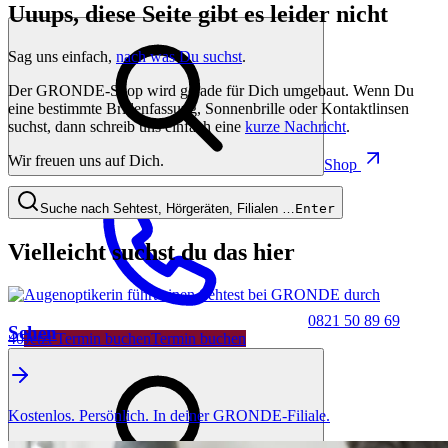
Uuups, diese Seite gibt es leider nicht
Sag uns einfach,
nach was Du suchst
.
Der GRONDE-Shop wird gerade für Dich umgebaut. Wenn Du
eine bestimmte Brillenfassung, Sonnenbrille oder Kontaktlinsen
suchst, dann schreib uns einfach eine
kurze Nachricht
.
Wir freuen uns auf Dich.
Shop
Suche nach Sehtest, Hörgeräten, Filialen …
Enter
Vielleicht suchst du das hier
0821 50 89 69
Sehen
40
Jetzt Termin buchen
Termin buchen
Kostenlos. Persönlich. In deiner GRONDE-Filiale.