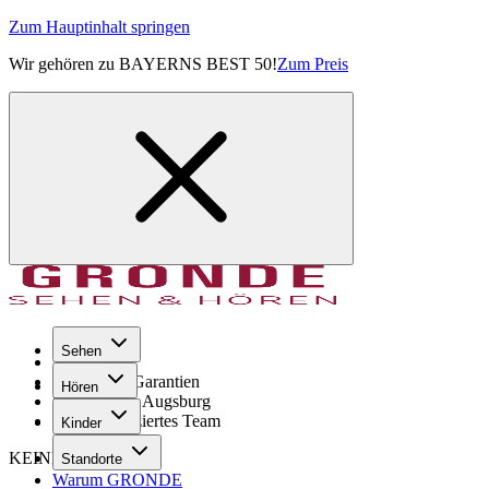
Zum Hauptinhalt springen
Wir gehören zu BAYERNS BEST 50!
Zum Preis
Sehen
Seit 1971
GRONDE Garantien
Hören
8× im Raum Augsburg
Hochqualifiziertes Team
Kinder
KEINE SORGE!
Standorte
Warum GRONDE