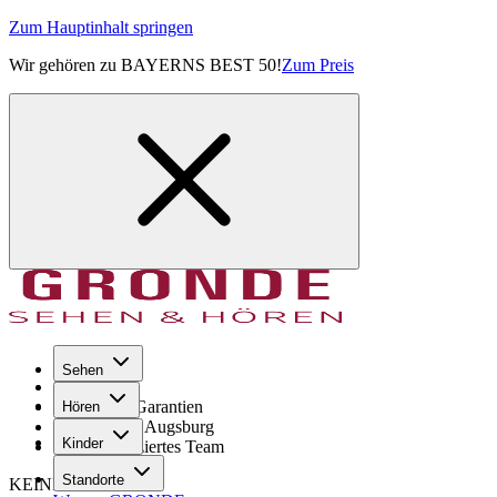
Zum Hauptinhalt springen
Wir gehören zu BAYERNS BEST 50!
Zum Preis
Sehen
Seit 1971
GRONDE Garantien
Hören
8× im Raum Augsburg
Kinder
Hochqualifiziertes Team
Standorte
KEINE SORGE!