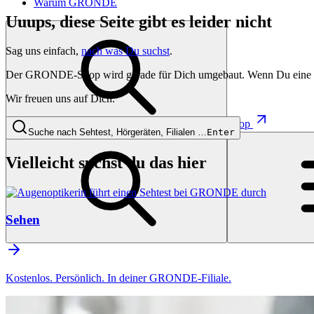
Warum GRONDE
Uuups, diese Seite gibt es leider nicht
Sag uns einfach,
nach was Du suchst
.
Der GRONDE-Shop wird gerade für Dich umgebaut. Wenn Du eine besti
Wir freuen uns auf Dich.
Shop
Suche nach Sehtest, Hörgeräten, Filialen …
Enter
Vielleicht suchst du das hier
Sehen
Kostenlos. Persönlich. In deiner GRONDE-Filiale.