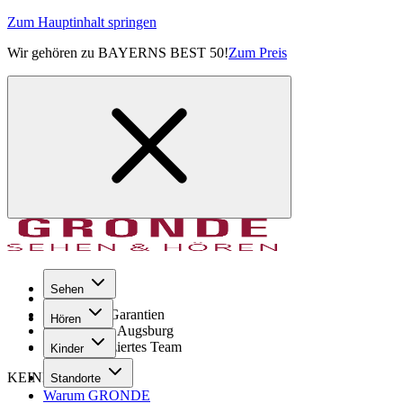
Zum Hauptinhalt springen
Wir gehören zu BAYERNS BEST 50!
Zum Preis
Sehen
Seit 1971
GRONDE Garantien
Hören
8× im Raum Augsburg
Hochqualifiziertes Team
Kinder
KEINE SORGE!
Standorte
Warum GRONDE