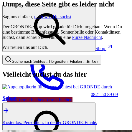
Uuups, diese Seite gibt es leider nicht
Sag uns einfach,
nach was Du suchst
.
Der GRONDE-Shop wird gerade für Dich umgebaut. Wenn Du
eine bestimmte Brillenfassung, Sonnenbrille oder Kontaktlinsen
suchst, dann schreib uns einfach eine
kurze Nachricht
.
Wir freuen uns auf Dich.
Shop
Suche nach Sehtest, Hörgeräten, Filialen …
Enter
Vielleicht suchst du das hier
0821 50 89 69
Sehen
40
Jetzt Termin buchen
Termin buchen
Kostenlos. Persönlich. In deiner GRONDE-Filiale.