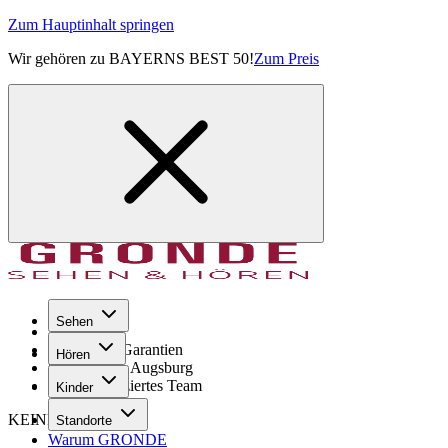
Zum Hauptinhalt springen
Wir gehören zu BAYERNS BEST 50!
Zum Preis
Sehen
Seit 1971
GRONDE Garantien
Hören
8× im Raum Augsburg
Hochqualifiziertes Team
Kinder
KEINE SORGE!
Standorte
Warum GRONDE