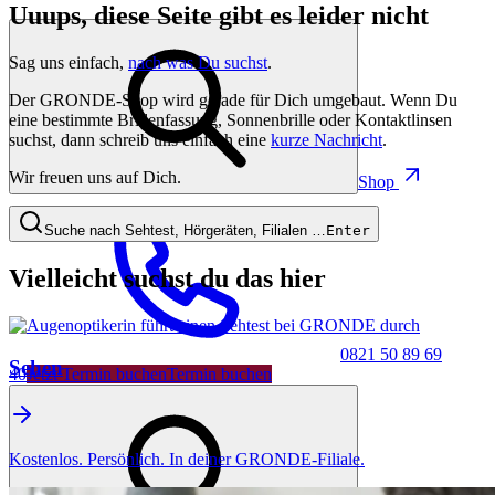
Uuups, diese Seite gibt es leider nicht
Sag uns einfach,
nach was Du suchst
.
Der GRONDE-Shop wird gerade für Dich umgebaut. Wenn Du
eine bestimmte Brillenfassung, Sonnenbrille oder Kontaktlinsen
suchst, dann schreib uns einfach eine
kurze Nachricht
.
Wir freuen uns auf Dich.
Shop
Suche nach Sehtest, Hörgeräten, Filialen …
Enter
Vielleicht suchst du das hier
0821 50 89 69
Sehen
40
Jetzt Termin buchen
Termin buchen
Kostenlos. Persönlich. In deiner GRONDE-Filiale.