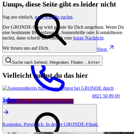
Uuups, diese Seite gibt es leider nicht
Sag uns einfach,
nach was Du suchst
.
Der GRONDE-Shop wird gerade für Dich umgebaut. Wenn Du
eine bestimmte Brillenfassung, Sonnenbrille oder Kontaktlinsen
suchst, dann schreib uns einfach eine
kurze Nachricht
.
Wir freuen uns auf Dich.
Shop
Suche nach Sehtest, Hörgeräten, Filialen …
Enter
Vielleicht suchst du das hier
0821 50 89 69
Sehen
40
Jetzt Termin buchen
Termin buchen
Kostenlos. Persönlich. In deiner GRONDE-Filiale.