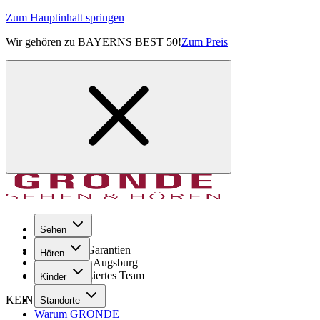
Zum Hauptinhalt springen
Wir gehören zu BAYERNS BEST 50!
Zum Preis
Sehen
Seit 1971
GRONDE Garantien
Hören
8× im Raum Augsburg
Hochqualifiziertes Team
Kinder
KEINE SORGE!
Standorte
Warum GRONDE