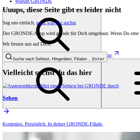
Warum GRONDE
Uuups, diese Seite gibt es leider nicht
Sag uns einfach,
nach was Du suchst
.
Der GRONDE-Shop wird gerade für Dich umgebaut. Wenn Du eine besti
Wir freuen uns auf Dich.
Shop
Suche nach Sehtest, Hörgeräten, Filialen …
Enter
Vielleicht suchst du das hier
Sehen
Kostenlos. Persönlich. In deiner GRONDE-Filiale.