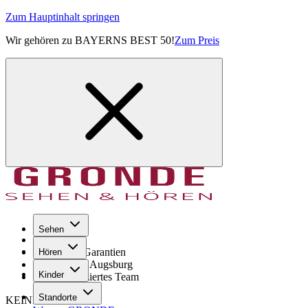
Zum Hauptinhalt springen
Wir gehören zu BAYERNS BEST 50!
Zum Preis
Sehen
Seit 1971
GRONDE Garantien
Hören
8× im Raum Augsburg
Kinder
Hochqualifiziertes Team
Standorte
KEINE SORGE!