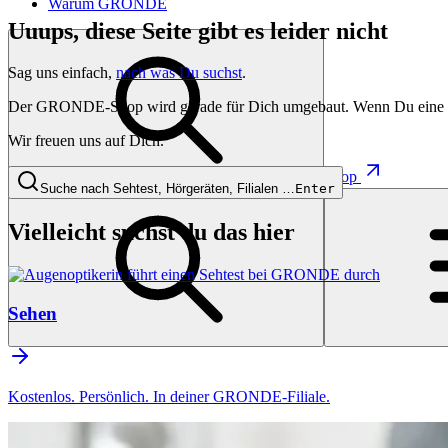
Warum GRONDE
Uuups, diese Seite gibt es leider nicht
Sag uns einfach,
nach was Du suchst
.
Der GRONDE-Shop wird gerade für Dich umgebaut. Wenn Du eine besti
Wir freuen uns auf Dich.
Shop
Suche nach Sehtest, Hörgeräten, Filialen …
Enter
Vielleicht suchst du das hier
Sehen
Kostenlos. Persönlich. In deiner GRONDE-Filiale.