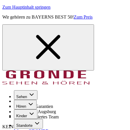
Zum Hauptinhalt springen
Wir gehören zu BAYERNS BEST 50!
Zum Preis
Sehen
Seit 1971
GRONDE Garantien
Hören
8× im Raum Augsburg
Kinder
Hochqualifiziertes Team
Standorte
KEINE SORGE!