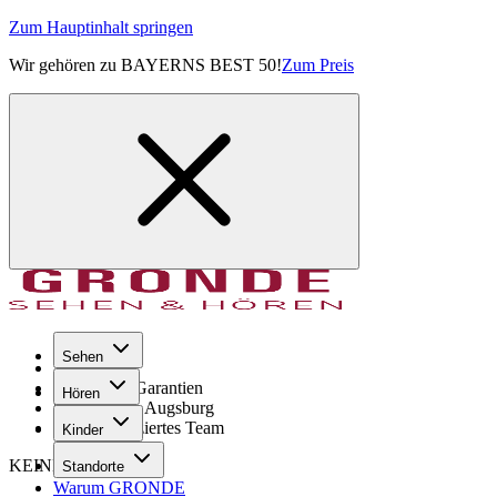
Zum Hauptinhalt springen
Wir gehören zu BAYERNS BEST 50!
Zum Preis
Sehen
Seit 1971
GRONDE Garantien
Hören
8× im Raum Augsburg
Hochqualifiziertes Team
Kinder
KEINE SORGE!
Standorte
Warum GRONDE