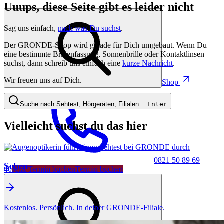
Uuups, diese Seite gibt es leider nicht
Sag uns einfach,
nach was Du suchst
.
Der GRONDE-Shop wird gerade für Dich umgebaut. Wenn Du
eine bestimmte Brillenfassung, Sonnenbrille oder Kontaktlinsen
suchst, dann schreib uns einfach eine
kurze Nachricht
.
Wir freuen uns auf Dich.
Shop
Suche nach Sehtest, Hörgeräten, Filialen …
Enter
Vielleicht suchst du das hier
0821 50 89 69
Sehen
40
Jetzt Termin buchen
Termin buchen
Kostenlos. Persönlich. In deiner GRONDE-Filiale.