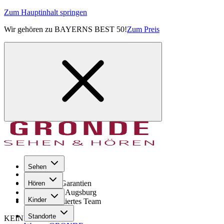
Zum Hauptinhalt springen
Wir gehören zu BAYERNS BEST 50!
Zum Preis
Sehen
Seit 1971
GRONDE Garantien
Hören
8× im Raum Augsburg
Kinder
Hochqualifiziertes Team
Standorte
KEINE SORGE!