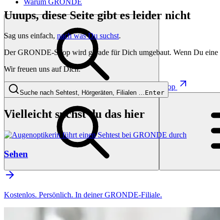
Warum GRONDE
Uuups, diese Seite gibt es leider nicht
Sag uns einfach,
nach was Du suchst
.
Der GRONDE-Shop wird gerade für Dich umgebaut. Wenn Du eine besti
Wir freuen uns auf Dich.
Shop
Suche nach Sehtest, Hörgeräten, Filialen …
Enter
Vielleicht suchst du das hier
Sehen
Kostenlos. Persönlich. In deiner GRONDE-Filiale.