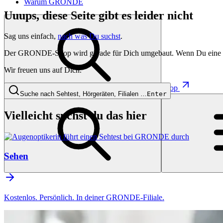
Warum GRONDE
Uuups, diese Seite gibt es leider nicht
Sag uns einfach,
nach was Du suchst
.
Der GRONDE-Shop wird gerade für Dich umgebaut. Wenn Du eine besti
Wir freuen uns auf Dich.
Shop
Suche nach Sehtest, Hörgeräten, Filialen …
Enter
Vielleicht suchst du das hier
Sehen
Kostenlos. Persönlich. In deiner GRONDE-Filiale.