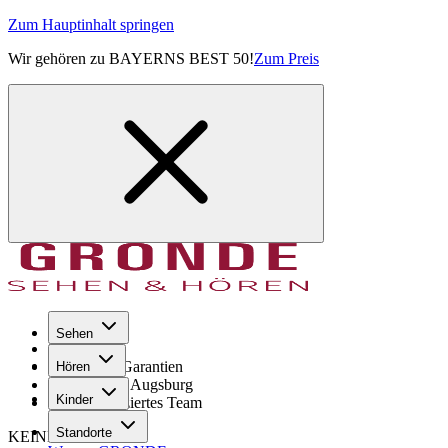
Zum Hauptinhalt springen
Wir gehören zu BAYERNS BEST 50!
Zum Preis
Sehen
Seit 1971
GRONDE Garantien
Hören
8× im Raum Augsburg
Kinder
Hochqualifiziertes Team
Standorte
KEINE SORGE!