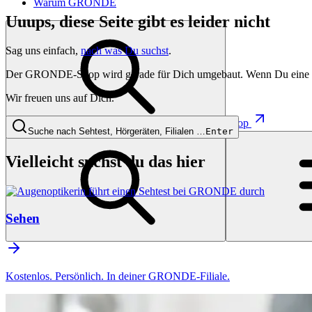
Warum GRONDE
Uuups, diese Seite gibt es leider nicht
Sag uns einfach,
nach was Du suchst
.
Der GRONDE-Shop wird gerade für Dich umgebaut. Wenn Du eine besti
Wir freuen uns auf Dich.
Shop
Suche nach Sehtest, Hörgeräten, Filialen …
Enter
Vielleicht suchst du das hier
Sehen
Kostenlos. Persönlich. In deiner GRONDE-Filiale.