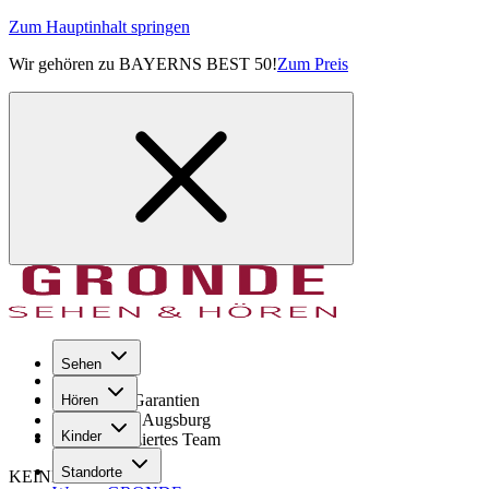
Zum Hauptinhalt springen
Wir gehören zu BAYERNS BEST 50!
Zum Preis
Sehen
Seit 1971
GRONDE Garantien
Hören
8× im Raum Augsburg
Kinder
Hochqualifiziertes Team
Standorte
KEINE SORGE!