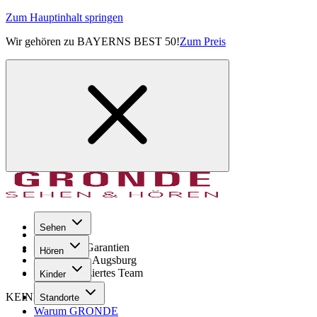
Zum Hauptinhalt springen
Wir gehören zu BAYERNS BEST 50!
Zum Preis
Sehen
Seit 1971
GRONDE Garantien
Hören
8× im Raum Augsburg
Hochqualifiziertes Team
Kinder
KEINE SORGE!
Standorte
Warum GRONDE