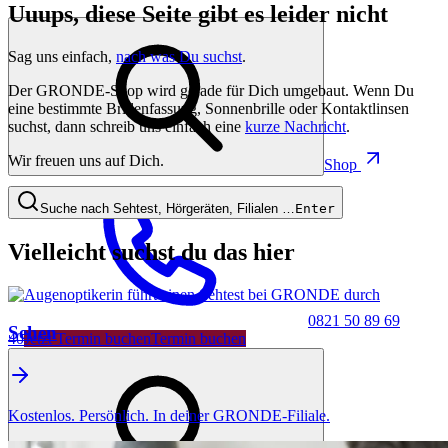
Uuups, diese Seite gibt es leider nicht
Sag uns einfach,
nach was Du suchst
.
Der GRONDE-Shop wird gerade für Dich umgebaut. Wenn Du
eine bestimmte Brillenfassung, Sonnenbrille oder Kontaktlinsen
suchst, dann schreib uns einfach eine
kurze Nachricht
.
Wir freuen uns auf Dich.
Shop
Suche nach Sehtest, Hörgeräten, Filialen …
Enter
Vielleicht suchst du das hier
0821 50 89 69
Sehen
40
Jetzt Termin buchen
Termin buchen
Kostenlos. Persönlich. In deiner GRONDE-Filiale.