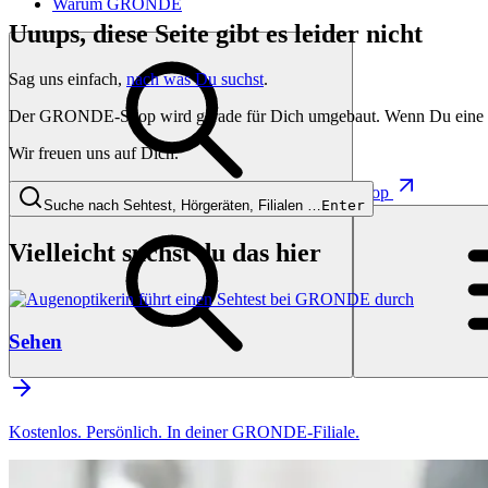
Warum GRONDE
Uuups, diese Seite gibt es leider nicht
Sag uns einfach,
nach was Du suchst
.
Der GRONDE-Shop wird gerade für Dich umgebaut. Wenn Du eine besti
Wir freuen uns auf Dich.
Shop
Suche nach Sehtest, Hörgeräten, Filialen …
Enter
Vielleicht suchst du das hier
Sehen
Kostenlos. Persönlich. In deiner GRONDE-Filiale.