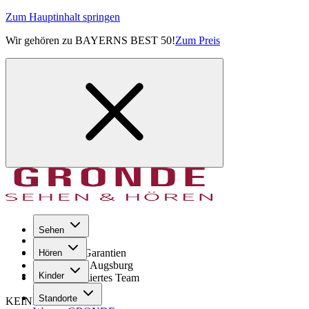
Zum Hauptinhalt springen
Wir gehören zu BAYERNS BEST 50!
Zum Preis
Sehen
Seit 1971
GRONDE Garantien
Hören
8× im Raum Augsburg
Kinder
Hochqualifiziertes Team
Standorte
KEINE SORGE!