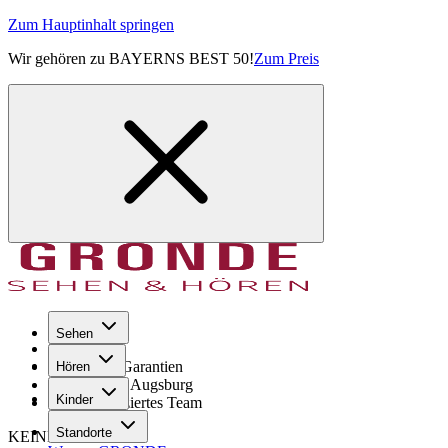
Zum Hauptinhalt springen
Wir gehören zu BAYERNS BEST 50!
Zum Preis
Sehen
Seit 1971
GRONDE Garantien
Hören
8× im Raum Augsburg
Kinder
Hochqualifiziertes Team
Standorte
KEINE SORGE!