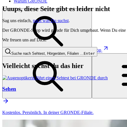
Warum GRONDE
Uuups, diese Seite gibt es leider nicht
Sag uns einfach,
nach was Du suchst
.
Der GRONDE-Shop wird gerade für Dich umgebaut. Wenn Du eine besti
Wir freuen uns auf Dich.
Shop
Suche nach Sehtest, Hörgeräten, Filialen …
Enter
Vielleicht suchst du das hier
Sehen
Kostenlos. Persönlich. In deiner GRONDE-Filiale.